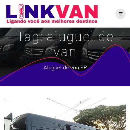
Skip
to
content
Tag:
aluguel de
van
Aluguel de van SP